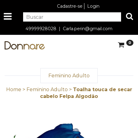
Cadastre-se
Login
49999928028 |
Carla.perin@gmail.com
0
Feminino Adulto
Home
>
Feminino Adulto
>
Toalha touca de secar
cabelo Felpa Algodão