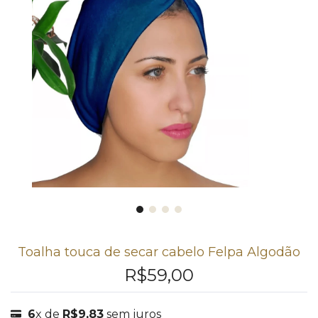
Toalha touca de secar cabelo Felpa Algodão
R$59,00
6
x de
R$9,83
sem juros