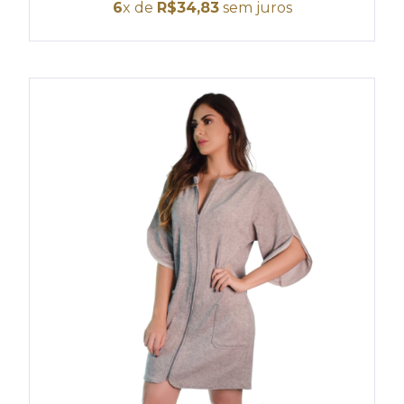
6
x de
R$34,83
sem juros