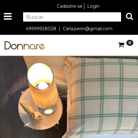
Cadastre-se
Login
49999928028 |
Carla.perin@gmail.com
0