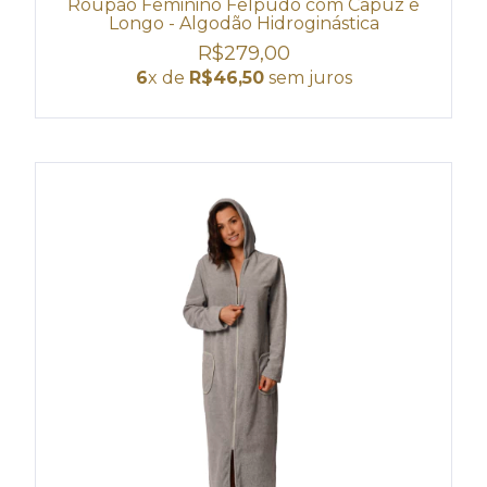
Roupão Feminino Felpudo com Capuz e
Longo - Algodão Hidroginástica
R$279,00
6
x de
R$46,50
sem juros