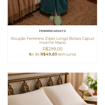
FEMININO ADULTO
Roupão Feminino Zíper Longo Bolsos Capuz
Inverno Macio
R$299,00
6
x de
R$49,83
sem juros