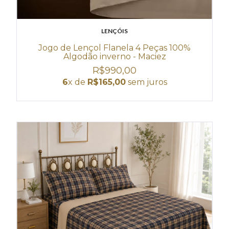
LENÇÓIS
Jogo de Lençol Flanela 4 Peças 100%
Algodão inverno - Maciez
R$990,00
6
x de
R$165,00
sem juros