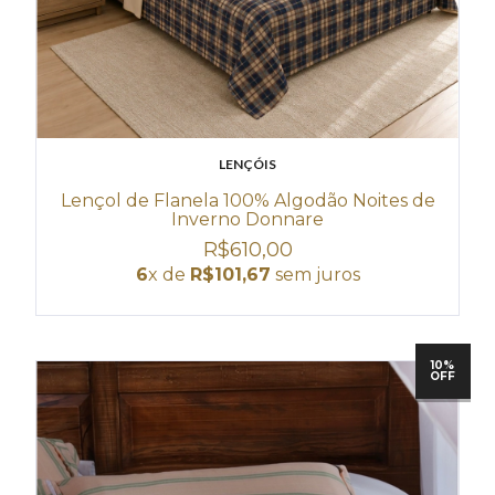
LENÇÓIS
Lençol de Flanela 100% Algodão Noites de
Inverno Donnare
R$610,00
6
x de
R$101,67
sem juros
10%
OFF