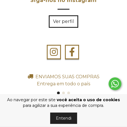
Siga-nos no Instagram
Ver perfil
ENVIAMOS SUAS COMPRAS
Entrega em todo o país
Ao navegar por este site
você aceita o uso de cookies
para agilizar a sua experiência de compra.
Assine nossa NEWSLETTER
e descubra todas as novidades.
Entendi