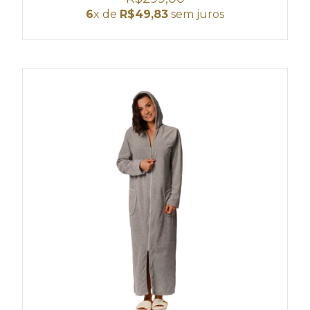
6
x de
R$49,83
sem juros