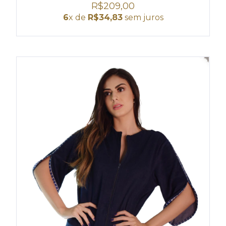
R$209,00
6
x de
R$34,83
sem juros