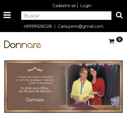
Cadastre-se
Login
49999928028 |
Carla.perin@gmail.com
0