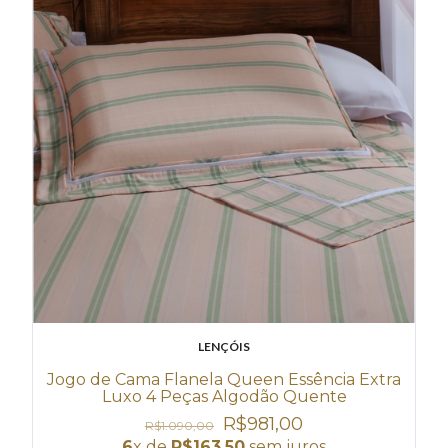
LENÇÓIS
Jogo de Cama Flanela Queen Essência Extra
Luxo 4 Peças Algodão Quente
R$981,00
R$1.090,00
6
x de
R$163,50
sem juros